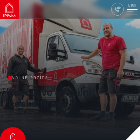
VOLNÉ POZICE
Pracuj ve stabilní
české firmě