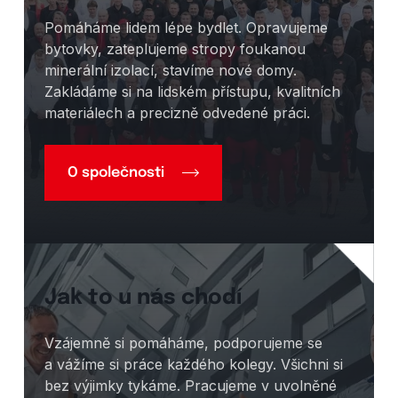
Pomáháme lidem lépe bydlet. Opravujeme
bytovky, zateplujeme stropy foukanou
minerální izolací, stavíme nové domy.
Zakládáme si na lidském přístupu, kvalitních
materiálech a precizně odvedené práci.
O společnosti
Jak to u nás chodí
Vzájemně si pomáháme, podporujeme se
a vážíme si práce každého kolegy. Všichni si
bez výjimky tykáme. Pracujeme v uvolněné