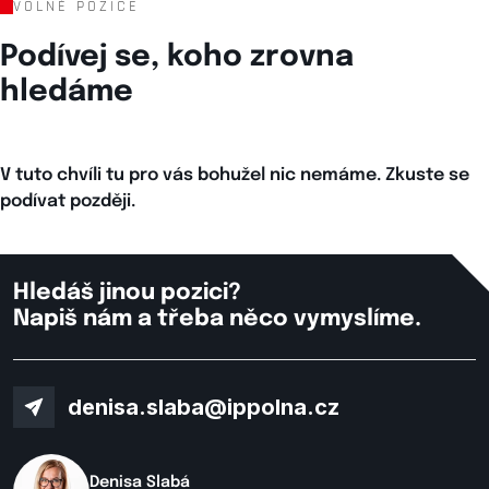
VOLNÉ POZICE
Podívej se, koho zrovna
hledáme
V tuto chvíli tu pro vás bohužel nic nemáme. Zkuste se
podívat později.
Hledáš jinou pozici?
Napiš nám a třeba něco vymyslíme.
denisa.slaba@ippolna.cz
Denisa Slabá