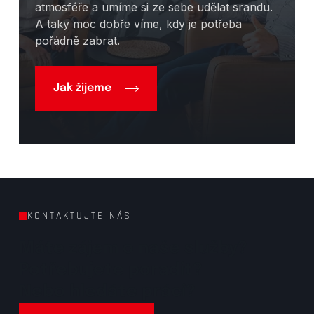
atmosféře a umíme si ze sebe udělat srandu.
A taky moc dobře víme, kdy je potřeba
pořádně zabrat.
Jak žijeme
KONTAKTUJTE NÁS
Máte zájem o naše služby?
Potřebujete poradit?
Nebo hledáte práci?