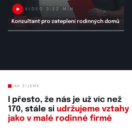
VIDEO 3:48 M
2 MIN
Jak se pracuje v ÍPéčk
teplení rodinných domů
část
JAK ŽIJEME
I přesto, že nás je už víc než
170, stále si
udržujeme vztahy
jako v malé rodinné firmě