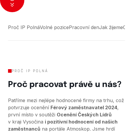
Proč IP Polná
Volné pozice
Pracovní den
Jak žijeme
Co t
PROČ IP POLNÁ
Proč pracovat právě u nás?
Patříme mezi nejlépe hodnocené firmy na trhu, což
potvrzuje ocenění
Férový zaměstnavatel 2024
,
první místo v soutěži
Ocenění Českých Lídrů
v kraji Vysočina
i pozitivní hodnocení od našich
zaměstnanců
na portále Atmoskop. Jsme hrdí