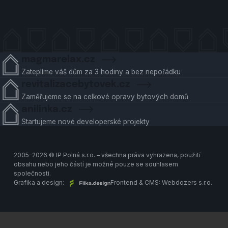
magmarelax.cz
Zateplíme váš dům za 3 hodiny a bez nepořádku
revitalizacebytovek.cz
Zaměřujeme se na celkové opravy bytových domů
anilinka.cz
Startujeme nové developerské projekty
2005–2026 © IP Polná s.r.o. – všechna práva vyhrazena, použití
obsahu nebo jeho částí je možné pouze se souhlasem
společnosti.
Grafika a design:
Frontend & CMS:
Webdozers s.r.o.