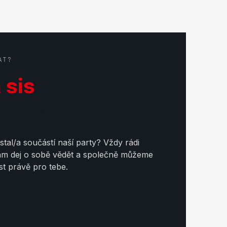
AT?
 sis
ch pozic?
 stal/a součástí naší party? Vždy rádi
ám dej o sobě vědět a společně můžeme
ost právě pro tebe.