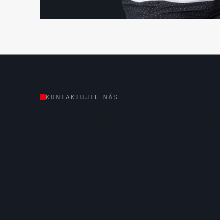
KONTAKTUJTE NÁS
Máte zájem o naše slu
Potřebujete poradit?
Nebo hledáte práci?