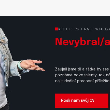
CHCETE PRO NÁS PRACOV
Nevybral/a
z nabízený
Zaujali jsme tě a rád/a by ses
poznáme nové talenty, tak n
najít ideální pracovní příležit
Pošli nám svůj CV