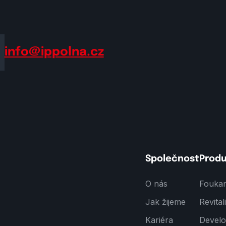
info@ippolna.cz
Společnost
Prod
O nás
Foukan
Jak žijeme
Revita
Kariéra
Develo