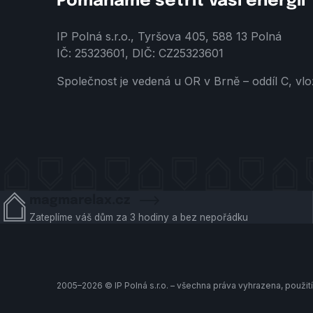
Pomáháme šetřit vaši energii
IP Polná s.r.o., Tyršova 405, 588 13 Polná
IČ: 25323601, DIČ: CZ25323601
Společnost je vedená u OR v Brně – oddíl C, vl
magmarelax.cz
Zateplíme váš dům za 3 hodiny a bez nepořádku
2005–2026 © IP Polná s.r.o. – všechna práva vyhrazena, použi