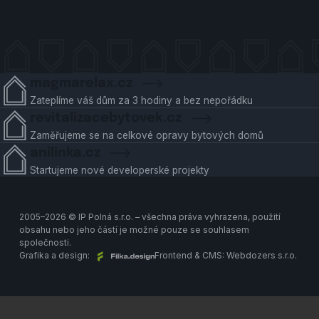
magmarelax.cz
Zateplíme váš dům za 3 hodiny a bez nepořádku
revitalizacebytovek.cz
Zaměřujeme se na celkové opravy bytových domů
anilinka.cz
Startujeme nové developerské projekty
2005–2026 © IP Polná s.r.o. – všechna práva vyhrazena, použití
obsahu nebo jeho částí je možné pouze se souhlasem
společnosti.
Grafika a design:
Frontend & CMS:
Webdozers s.r.o.